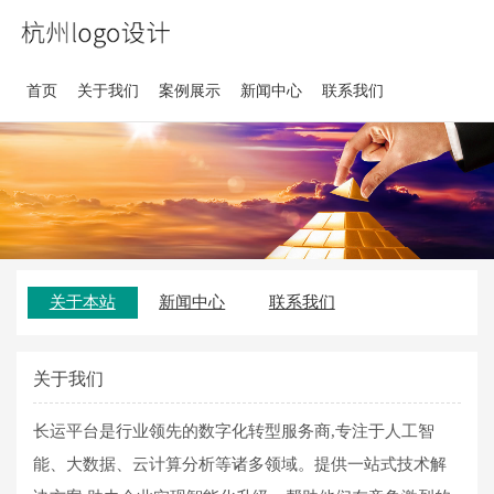
首页
关于我们
案例展示
新闻中心
联系我们
关于本站
新闻中心
联系我们
关于我们
长运平台是行业领先的数字化转型服务商,专注于人工智
能、大数据、云计算分析等诸多领域。提供一站式技术解